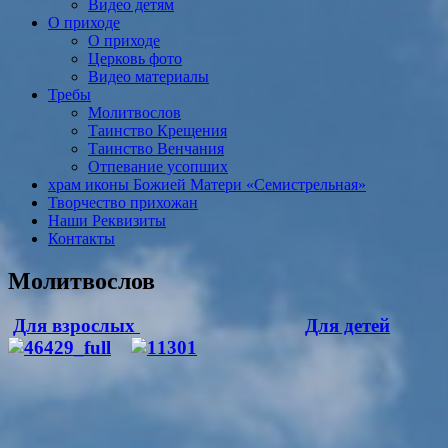
Видео детям
О приходе
О приходе
Церковь фото
Видео материалы
Требы
Молитвослов
Таинство Крещения
Таинство Венчания
Отпевание усопших
храм иконы Божией Матери «Семистрельная»
Творчество прихожан
Наши Реквизиты
Контакты
Молитвослов
Для взрослых
Для детей