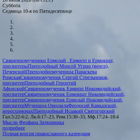
Суббота
Седмица 10-я по Пятидесятнице
Священномученики Ермолай , Ермипп и Ермократ,
пресвитеры
Преподобный Моисей Угрин (венгр),
Печерский
Преподобномученица Параскева
Римская
Священномученик Сергий Стрельников,
пресвитер
Преподобный Геронтий
Афонский
Священномученик Ермипп Никомидийский,
пресвитер
Священномученик Ермократ Никомидийский,
пресвитер
Священномученик Ермолай Никомидийский,
пресвитер
Мученица Ореозила
Феодосий Кавказский,
иеросхимонах
Преподобный Исаакий Святогорский
Гал.5:22-6:2, Лк.6:17–23, Рим.15:30–33, Мф.17:24–18:4
Мысли Феофана Затворника
подробнее
Полная версия православного календаря