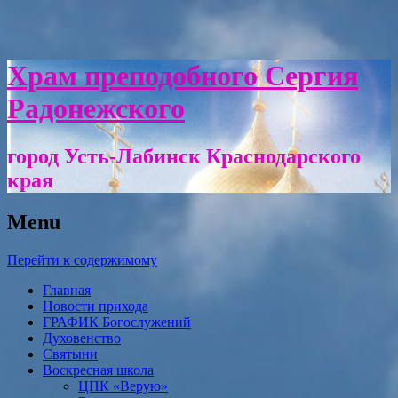
Храм преподобного Сергия
Радонежского
город Усть-Лабинск Краснодарского
края
Menu
Перейти к содержимому
Главная
Новости прихода
ГРАФИК Богослужений
Духовенство
Святыни
Воскресная школа
ЦПК «Верую»